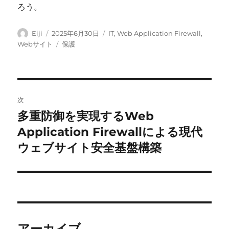
ろう。
投
投
カ
Eiji
2025年6月30日
IT
,
Web Application Firewall
,
稿
稿
テ
タ
Webサイト
保護
者
日:
ゴ
グ
リ
ー
投
次
稿
多重防御を実現するWeb
次
の
Application Firewallによる現代
ナ
投
ウェブサイト安全基盤構築
ビ
稿:
ゲ
ー
シ
アーカイブ