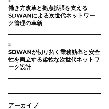
前
稿
働き方改革と拠点拡張を支える
前
の
SDWANによる次世代ネットワー
ナ
投
ク管理の革新
ビ
稿:
ゲ
次
ー
SDWANが切り拓く業務効率と安全
次
シ
の
性を両立する柔軟な次世代ネットワ
投
ョ
ーク設計
稿:
ン
アーカイブ