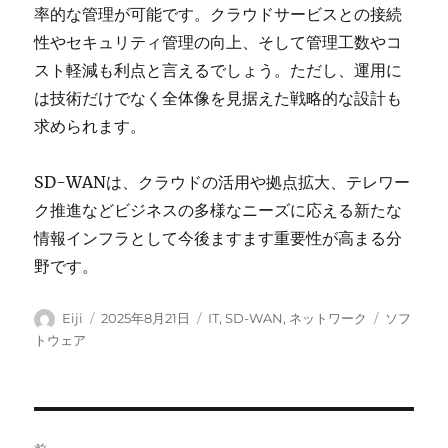
率的な管理が可能です。クラウドサービスとの接続
性やセキュリティ管理の向上、そして管理工数やコ
スト軽減も利点と言えるでしょう。ただし、運用に
は技術だけでなく全体像を見据えた戦略的な設計も
求められます。
SD-WANは、クラウドの活用や拠点拡大、テレワー
ク推進などビジネスの多様なニーズに応える新たな
情報インフラとして今後ますます重要性が高まる分
野です。
投
投
カ
タ
Eiji
2025年8月21日
IT
,
SD-WAN
,
ネットワーク
ソフ
稿
稿
テ
グ
トウェア
者
日:
ゴ
リ
ー
投