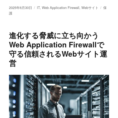
投
カ
タ
2025年6月30日
IT
,
Web Application Firewall
,
Webサイト
保
稿
テ
グ
護
日:
ゴ
リ
ー
進化する脅威に立ち向かう
Web Application Firewallで
守る信頼されるWebサイト運
営