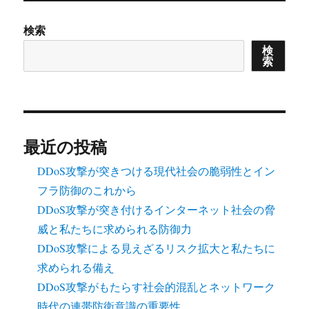
の
検索
ペ
検
索
ー
ジ
送
最近の投稿
り
DDoS攻撃が突きつける現代社会の脆弱性とイン
フラ防御のこれから
DDoS攻撃が突き付けるインターネット社会の脅
威と私たちに求められる防御力
DDoS攻撃による見えざるリスク拡大と私たちに
求められる備え
DDoS攻撃がもたらす社会的混乱とネットワーク
時代の連帯防衛意識の重要性