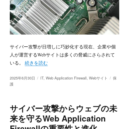
サイバー攻撃が日増しに巧妙化する現在、企業や個
人が運営するWebサイトは多くの脅威にさらされて
“進化するサイバー脅威に立ち向かうためのWeb Applicat
いる。
続きを読む
投
カ
タ
2025年6月30日
IT
,
Web Application Firewall
,
Webサイト
保
稿
テ
グ
護
日:
ゴ
リ
ー
サイバー攻撃からウェブの未
来を守るWeb Application
Firewallの重要性と進化