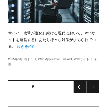
サイバー攻撃が進化し続ける現代において、Webサ
イトを運営するにあたり様々な対策が求められてい
“進化する脅威に立ち向かうWeb Application Fire
る。
続きを読む
投
カ
タ
2025年6月30日
IT
,
Web Application Firewall
,
Webサイト
保
稿
テ
グ
護
日:
ゴ
リ
ー
投
固定ページ
5
前の
稿
ペー
ジ